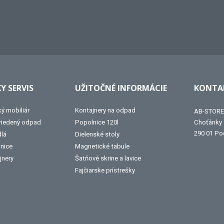
Y SERVIS
UŽITOČNÉ INFORMÁCIE
KONTAK
ký mobiliár
Kontajnery na odpad
AB-STORE 
triedený odpad
Popolnice 120l
Choťánky
290 01 Po
dlá
Dielenské stoly
lnice
Magnetické tabule
jnery
Šatňové skrine a lavice
Fajčiarske prístrešky