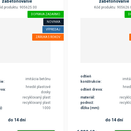
zabetónovanie
zabetónovanie
ód produktu: 905625.00
Kód produktu: 905626.
DOPRAVA ZADARMO
D
NOVINKA
VÝPREDAJ
ZÁRUKA 5 ROKOV
odtieň
imitácia betónu
imit
ie:
konštrukcie:
hnedé plastové
hned
eva:
odtieň dreva:
dosky
recyklovaný plast
materiál:
recykl
recyklovaný plast
podnož:
recykl
):
1000
dĺžka (mm):
do 14 dní
do 14 dní