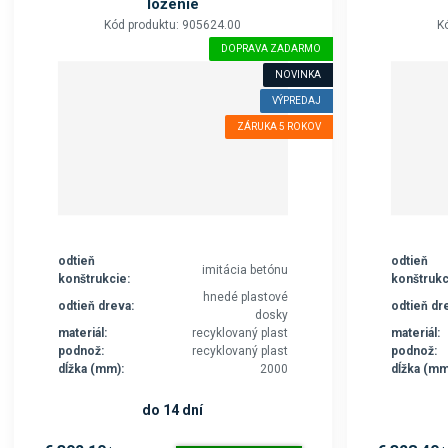
loženie
Kód produktu: 905624.00
K
DOPRAVA ZADARMO
NOVINKA
VÝPREDAJ
ZÁRUKA 5 ROKOV
odtieň
odtieň
imitácia betónu
konštrukcie:
konštrukc
hnedé plastové
odtieň dreva:
odtieň dr
dosky
materiál:
recyklovaný plast
materiál:
podnož:
recyklovaný plast
podnož:
dĺžka (mm):
2000
dĺžka (mm
do 14 dní