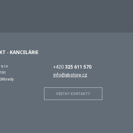
T - KANCELÁRIE
s.r.o.
+420
325 611 570
 191
info@abstore.cz
děbrady
VŠETKY KONTAKTY