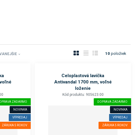
O
T
R
10
položiek
VANEJŠIE
b
a
i
r
b
a
á
u
d
ka
Celoplastová lavička
voľné
Antivandal 1700 mm, voľné
z
ľ
k
loženie
k
k
o
00
Kód produktu: 905623.00
o
o
v
OPRAVA ZADARMO
DOPRAVA ZADARMO
v
v
ý
NOVINKA
NOVINKA
ý
ý
v
VÝPREDAJ
VÝPREDAJ
v
v
ý
ZÁRUKA 5 ROKOV
ZÁRUKA 5 ROKOV
ý
ý
p