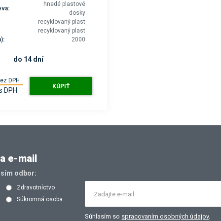
hnedé plastové
eva:
dosky
recyklovaný plast
recyklovaný plast
):
2000
do 14 dní
bez DPH
KÚPIŤ
s DPH
a e-mail
osím odbor:
Zdravotníctvo
Súkromná osoba
Súhlasím so
spracovaním osobných údajov
.