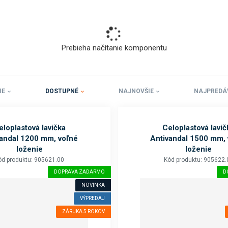
b
o
k
a
Prebieha načítanie komponentu
t
e
g
ó
IE
DOSTUPNÉ
NAJNOVŠIE
NAJPREDÁ
r
i
u
eloplastová lavička
Celoplastová lavič
.
vandal 1200 mm, voľné
Antivandal 1500 mm, 
loženie
loženie
ód produktu: 905621.00
Kód produktu: 905622.
DOPRAVA ZADARMO
D
NOVINKA
VÝPREDAJ
ZÁRUKA 5 ROKOV