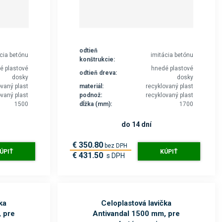
p
p
i
i
i
s
s
s
odtieň
ácia betónu
imitácia betónu
konštrukcie:
é plastové
hnedé plastové
odtieň dreva:
dosky
dosky
ovaný plast
materiál:
recyklovaný plast
ovaný plast
podnož:
recyklovaný plast
1500
dĺžka (mm):
1700
do 14 dní
€ 350.80
bez DPH
ÚPIŤ
KÚPIŤ
€ 431.50
s DPH
ka
Celoplastová lavička
 pre
Antivandal 1500 mm, pre