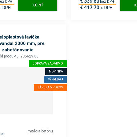
€ 339.60
bez DPH
bez DPH
KÚPIŤ
K
€ 417.70
s DPH
s DPH
eloplastová lavička
ivandal 2000 mm, pre
zabetónovanie
ód produktu: 905629.00
DOPRAVA ZADARMO
NOVINKA
VÝPREDAJ
ZÁRUKA 5 ROKOV
imitácia betónu
ie: