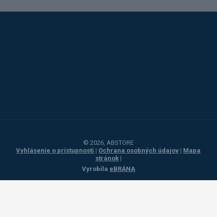
Alba
Kovos
Jansen
Toyota
Procity
© 2026, ABSTORE
Vyhlásenie o prístupnosti
|
Ochrana osobných údajov
|
Mapa
stránok
|
Vyrobila
eBRÁNA