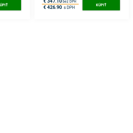
€ 347.10
bez DPH
ÚPIŤ
KÚPIŤ
€ 426.90
s DPH