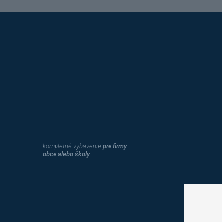
Hobis
kompletné vybavenie
pre firmy
obce alebo školy