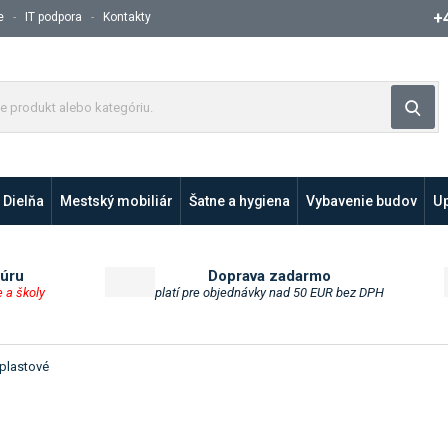
+
e
IT podpora
Kontakty
Z
Vyh
a
d
a
j
Dielňa
Mestský mobiliár
t
Šatne a hygiena
Vybavenie budov
Up
e
p
r
túru
Doprava zadarmo
o
e a školy
platí pre objednávky nad 50 EUR bez DPH
d
u
k
 plastové
t
a
l
e