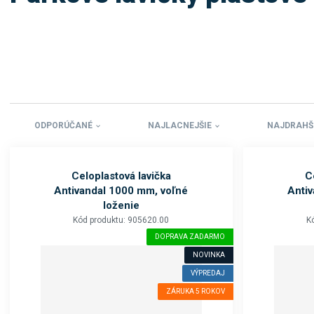
ODPORÚČANÉ
NAJLACNEJŠIE
NAJDRAHŠ
Celoplastová lavička
C
Antivandal 1000 mm, voľné
Anti
loženie
Kód produktu: 905620.00
K
DOPRAVA ZADARMO
NOVINKA
VÝPREDAJ
ZÁRUKA 5 ROKOV