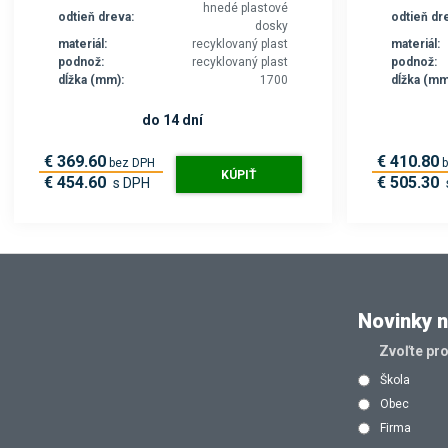
hnedé plastové
odtieň dreva:
odtieň dr
dosky
materiál:
recyklovaný plast
materiál:
podnož:
recyklovaný plast
podnož:
dĺžka (mm):
1700
dĺžka (mm
do 14 dní
€ 369.60
€ 410.80
bez DPH
KÚPIŤ
€ 454.60
€ 505.30
s DPH
Novinky n
Zvoľte pr
Škola
Obec
Firma