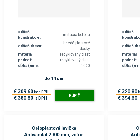
odtieň
odtieň
imitácia betónu
konštrukcie:
konštrukc
hnedé plastové
odtieň dreva:
odtieň dr
dosky
materiál:
recyklovaný plast
materiál:
podnož:
recyklovaný plast
podnož:
dĺžka (mm):
1000
dĺžka (mm
do 14 dní
€ 309.60
€ 320.80
bez DPH
KÚPIŤ
€ 380.80
€ 394.60
s DPH
Celoplastová lavička
C
Antivandal 2000 mm, voľné
Ant