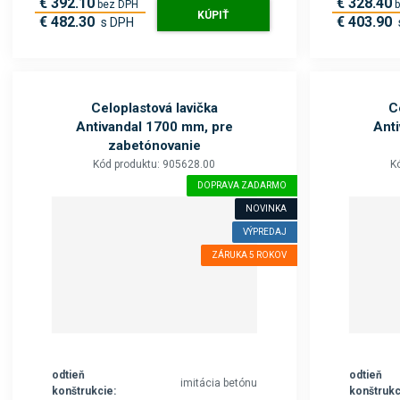
€ 392.10
€ 328.40
bez DPH
KÚPIŤ
€ 482.30
€ 403.90
s DPH
Celoplastová lavička
C
Antivandal 1700 mm, pre
Ant
zabetónovanie
Kód produktu: 905628.00
K
DOPRAVA ZADARMO
NOVINKA
VÝPREDAJ
ZÁRUKA 5 ROKOV
odtieň
odtieň
imitácia betónu
konštrukcie:
konštrukc