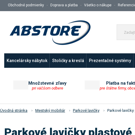
Obchodné podmienky
Doprava a platba
Všetko o nákupe
Referenci
Kancelársky nábytok
Stoličky a kreslá
Prezentačné systémy
Množstevné zľavy
Platba na fak
pri väčšom odbere
pre štátne firmy, obc
Úvodná stránka
Mestský mobiliár
Parkové lavičky
Parkové lavičky
Parkové lavičky plastové