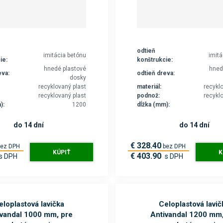
odtieň
imitácia betónu
imit
ie:
konštrukcie:
hnedé plastové
hned
eva:
odtieň dreva:
dosky
recyklovaný plast
materiál:
recykl
recyklovaný plast
podnož:
recykl
):
1200
dĺžka (mm):
do 14 dní
do 14 dní
€ 328.40
bez DPH
bez DPH
KÚPIŤ
K
€ 403.90
s DPH
s DPH
eloplastová lavička
Celoplastová lavič
ivandal 1000 mm, pre
Antivandal 1200 mm,