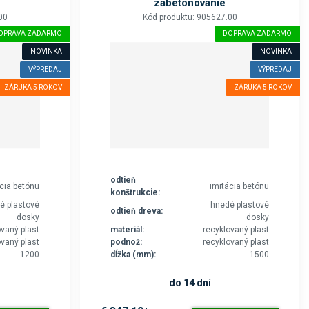
zabetónovanie
00
Kód produktu: 905627.00
OPRAVA ZADARMO
DOPRAVA ZADARMO
NOVINKA
NOVINKA
VÝPREDAJ
VÝPREDAJ
ZÁRUKA 5 ROKOV
ZÁRUKA 5 ROKOV
odtieň
ácia betónu
imitácia betónu
konštrukcie:
é plastové
hnedé plastové
odtieň dreva:
dosky
dosky
ovaný plast
materiál:
recyklovaný plast
ovaný plast
podnož:
recyklovaný plast
1200
dĺžka (mm):
1500
do 14 dní