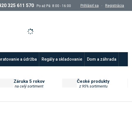
420 325 611 570
Prihlásiť sa
Registrácia
Po až Pá: 8:00 - 16:00
ľadávanie
ratovanie a údržba
Regály a skladovanie
Dom a záhrada
Záruka 5 rokov
České produkty
na celý sortiment
z 95% sortimentu