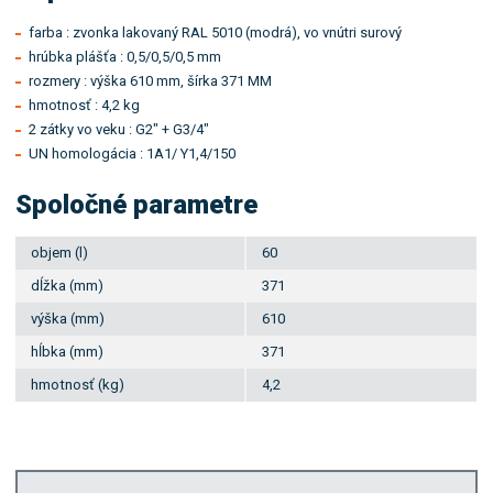
farba : zvonka lakovaný RAL 5010 (modrá), vo vnútri surový
hrúbka plášťa : 0,5/0,5/0,5 mm
rozmery : výška 610 mm, šírka 371 MM
hmotnosť : 4,2 kg
2 zátky vo veku : G2" + G3/4"
UN homologácia : 1A1/ Y1,4/150
Spoločné parametre
objem (l)
60
dĺžka (mm)
371
výška (mm)
610
hĺbka (mm)
371
hmotnosť (kg)
4,2