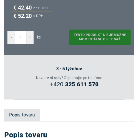
€ 42.40
bez DPH
€ 52.20
s DPH
TENTO PRODUKT NIE JE MOŽNÉ
ks
MOMENTÁLNE OBJEDNAŤ
Tento Produkt Sa Nedá
Momentálne Dopytovať
3 - 5 týždňov
Zeptejte se odborníka
Neviete si rady? Objednajte po telefóne
+420
325 611 570
Sdílet
Popis tovaru
Popis tovaru