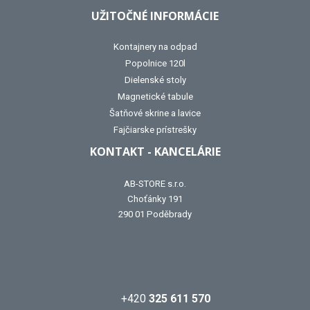
UŽITOČNÉ INFORMÁCIE
Kontajnery na odpad
Popolnice 120l
Dielenské stoly
Magnetické tabule
Šatňové skrine a lavice
Fajčiarske prístrešky
KONTAKT - KANCELÁRIE
AB-STORE s.r.o.
Choťánky 191
290 01 Poděbrady
+420
325 611 570