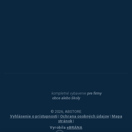
Triton
Toyota
Procity
Dahle
kompletné vybavenie
pre firmy
obce alebo školy
© 2026, ABSTORE
Vyhlásenie o prístupnosti
|
Ochrana osobných údajov
|
Mapa
stránok
|
Vyrobila
eBRÁNA