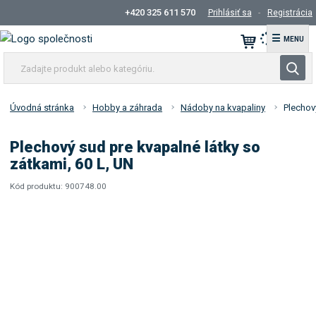
+420 325 611 570
Prihlásiť sa
Registrácia
☰
Z
V
a
y
d
h
a
Úvodná stránka
Hobby a záhrada
Nádoby na kvapaliny
Plechov
ľ
j
t
a
Plechový sud pre kvapalné látky so
e
d
zátkami, 60 L, UN
p
á
r
Kód produktu:
900748.00
v
K
o
a
ó
d
d
n
u
d
i
k
o
e
t
d
á
a
v
l
a
e
t