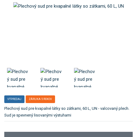
b
e
o
ľ
k
a
a
:
1
t
5
e
0
g
2
ó
3
r
6
i
6
1
u
.
VÝPREDAJ
ZÁRUKA 5 ROKOV
Plechový sud pre kvapalné látky so zátkami, 60 L, UN - valcovaný plech.
Sud je spevnený lisovanými výstuhami