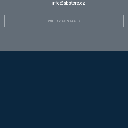
info@abstore.cz
VŠETKY KONTAKTY
Hobis
Alba
Kovos
Jansen D.
Mars