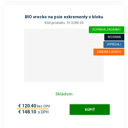
BIO vrecko na psie exkrementy v bloku
Kód produktu: 913288.00
DOPRAVA ZADARMO
NOVINKA
VÝPREDAJ
ZÁRUKA 5 ROKOV
Skladom
€ 120.40
bez DPH
KÚPIŤ
€ 148.10
s DPH