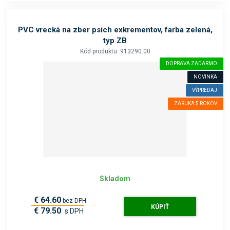
PVC vrecká na zber psích exkrementov, farba zelená,
typ ZB
Kód produktu: 913290.00
DOPRAVA ZADARMO
NOVINKA
VÝPREDAJ
ZÁRUKA 5 ROKOV
Skladom
€ 64.60
bez DPH
KÚPIŤ
€ 79.50
s DPH