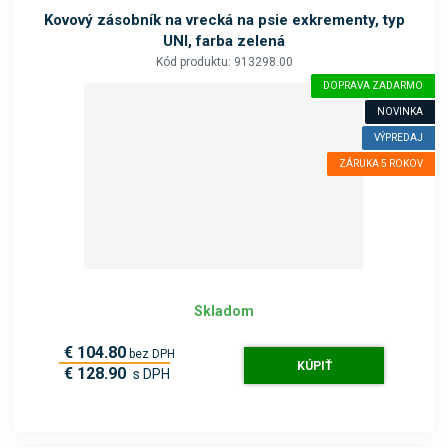
b
Kovový zásobník na vrecká na psie exkrementy, typ
o
UNI, farba zelená
k
Kód produktu: 913298.00
a
DOPRAVA ZADARMO
t
NOVINKA
e
VÝPREDAJ
g
ó
ZÁRUKA 5 ROKOV
r
i
u
.
Skladom
€ 104.80
bez DPH
KÚPIŤ
€ 128.90
s DPH