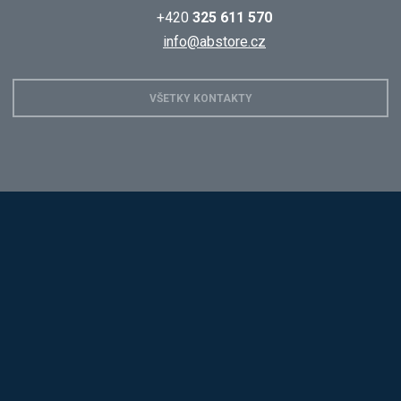
+420
325 611 570
info@abstore.cz
VŠETKY KONTAKTY
Hobis
Alba
Kovos
Jansen D.
Mars