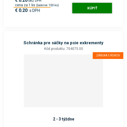
€ 0.20
bez DPH
cena za 1 ks
(balenie 100 ks)
KÚPIŤ
€ 0.20
s DPH
Schránka pre sáčky na psie exkrementy
Kód produktu: 704075.00
ZÁRUKA 5 ROKOV
2 - 3 týždne