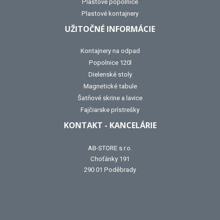
Plastové popolnice
Plastové kontajnery
UŽITOČNÉ INFORMÁCIE
Kontajnery na odpad
Popolnice 120l
Dielenské stoly
Magnetické tabule
Šatňové skrine a lavice
Fajčiarske prístrešky
KONTAKT - KANCELÁRIE
AB-STORE s.r.o.
Choťánky 191
290 01 Poděbrady