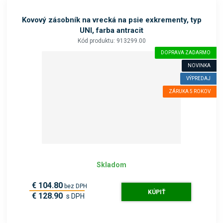
Kovový zásobník na vrecká na psie exkrementy, typ
UNI, farba antracit
Kód produktu: 913299.00
DOPRAVA ZADARMO
NOVINKA
VÝPREDAJ
ZÁRUKA 5 ROKOV
Skladom
€ 104.80
bez DPH
KÚPIŤ
€ 128.90
s DPH