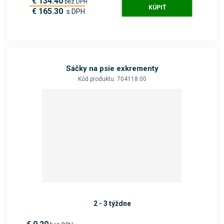
€ 134.40
bez DPH
KÚPIŤ
€ 165.30
s DPH
Sáčky na psie exkrementy
Kód produktu: 704118.00
2 - 3 týždne