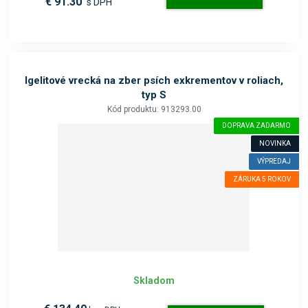
€ 91.30
s DPH
Igelitové vrecká na zber psích exkrementov v roliach,
typ S
Kód produktu: 913293.00
DOPRAVA ZADARMO
NOVINKA
VÝPREDAJ
ZÁRUKA 5 ROKOV
Skladom