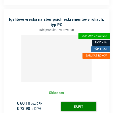
Igelitové vrecká na zber psích exkrementov v roliach,
typ PC
Kód produktu: 913291.00
DOPRAVA ZADARMO
NOVINKA
VÝPREDAJ
ZÁRUKA 5 ROKOV
Skladom
€ 60.10
bez DPH
KÚPIŤ
€ 73.90
s DPH