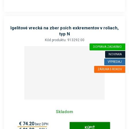
Igelitové vrecká na zber psích exkrementov v roliach,
typ N
Kód produktu: 913292.00
DOPRAVA ZADARMO
NOVINKA
VÝPREDAJ
ZÁRUKA 5 ROKOV
Skladom
€ 74.20
bez DPH
KÚPIŤ