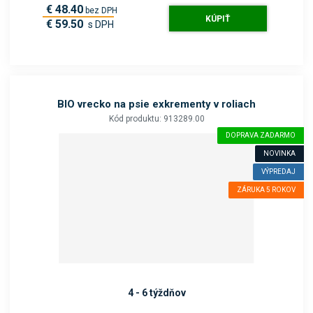
€ 48.40
bez DPH
KÚPIŤ
€ 59.50
s DPH
BIO vrecko na psie exkrementy v roliach
Kód produktu: 913289.00
DOPRAVA ZADARMO
NOVINKA
VÝPREDAJ
ZÁRUKA 5 ROKOV
4 - 6 týždňov