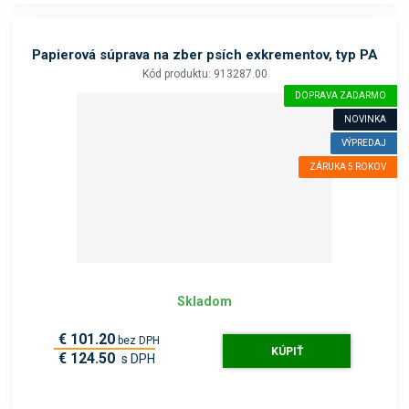
Papierová súprava na zber psích exkrementov, typ PA
Kód produktu: 913287.00
DOPRAVA ZADARMO
NOVINKA
VÝPREDAJ
ZÁRUKA 5 ROKOV
Skladom
€ 101.20
bez DPH
KÚPIŤ
€ 124.50
s DPH