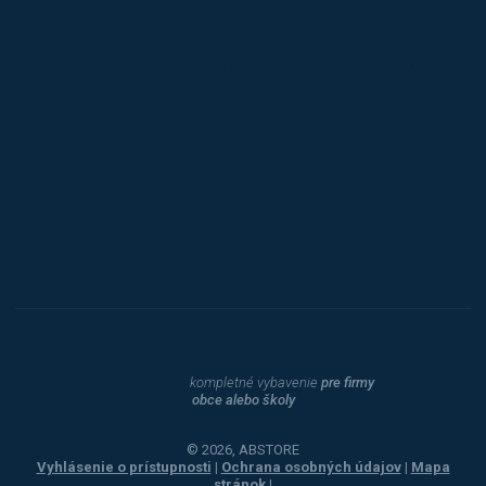
Triton
Toyota
Procity
Dahle
kompletné vybavenie
pre firmy
obce alebo školy
© 2026, ABSTORE
Vyhlásenie o prístupnosti
|
Ochrana osobných údajov
|
Mapa
stránok
|