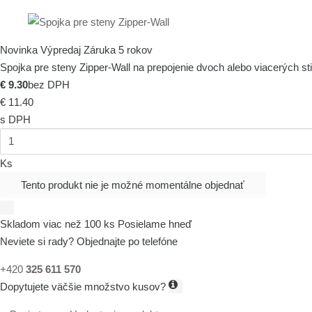
Novinka
Výpredaj
Záruka 5 rokov
Spojka pre steny Zipper-Wall na prepojenie dvoch alebo viacerých st
€ 9.30
bez DPH
€ 11.40
s DPH
Ks
Tento produkt nie je možné momentálne objednať
Skladom viac než 100 ks
Posielame hneď
Neviete si rady? Objednajte po telefóne
+420
325 611 570
Dopytujete väčšie množstvo kusov?