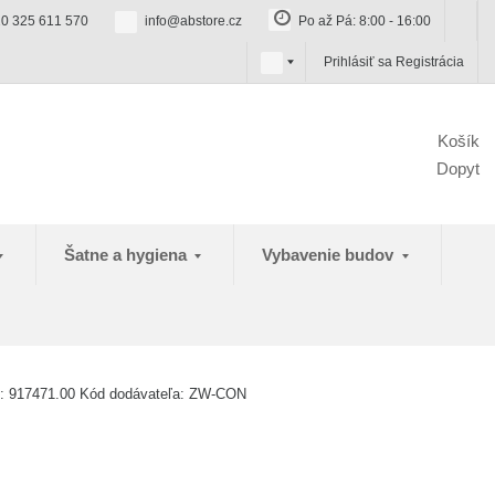
0 325 611 570
info@abstore.cz
Po až Pá: 8:00 - 16:00
s
Prihlásiť sa
Registrácia
k
Košík
Dopyt
Šatne a hygiena
Vybavenie budov
u:
917471.00
Kód dodávateľa:
ZW-CON