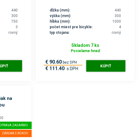
440
dĺžka (mm):
440
300
výška (mm):
300
750
hĺbka (mm):
1000
3
počet miest pre bicykle:
4
rovný
typ stojana:
rovný
Skladom 7 ks
Posielame hneď
€ 90.60
bez DPH
ÚPIŤ
KÚPIŤ
€ 111.40
s DPH
iak na
ou
00
OPRAVA ZADARMO
ZÁRUKA 5 ROKOV