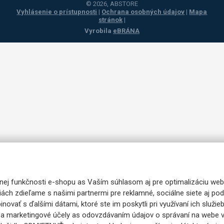
© 2026, ABSTORE
Vyhlásenie o prístupnosti
|
Ochrana osobných údajov
|
Mapa
stránok
|
Vyrobila
eBRÁNA
nej funkčnosti e-shopu as Vaším súhlasom aj pre optimalizáciu web
iách zdieľame s našimi partnermi pre reklamné, sociálne siete aj p
ovať s ďalšími dátami, ktoré ste im poskytli pri využívaní ich služie
 a marketingové účely as odovzdávaním údajov o správaní na webe v