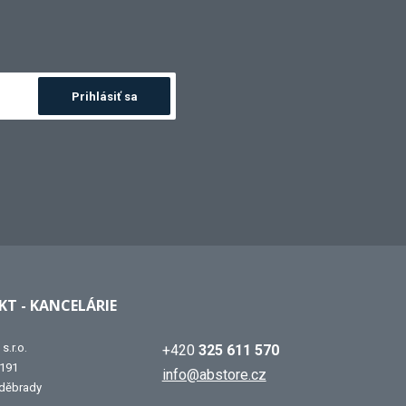
Prihlásiť sa
T - KANCELÁRIE
s.r.o.
+420
325 611 570
 191
info@abstore.cz
děbrady