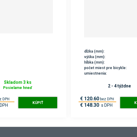
dĺžka (mm):
výška (mm):
hĺbka (mm):
počet miest pre bicykle:
umiestnenia:
Skladom 3 ks
2 - 4 týždne
Posielame hneď
€ 120.60
z DPH
bez DPH
KÚPIŤ
K
€ 148.30
 DPH
s DPH