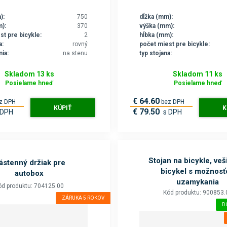
):
750
dĺžka (mm):
):
370
výška (mm):
st pre bicykle:
2
hĺbka (mm):
a:
rovný
počet miest pre bicykle:
ia:
na stenu
typ stojana:
Skladom 13 ks
Skladom 11 ks
Posielame hneď
Posielame hneď
€ 64.60
z DPH
bez DPH
KÚPIŤ
K
€ 79.50
 DPH
s DPH
Stojan na bicykle, veš
ástenný držiak pre
bicykel s možnosť
autobox
uzamykania
ód produktu: 704125.00
Kód produktu: 900853.
ZÁRUKA 5 ROKOV
D