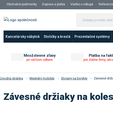
Obchodné podmienky
Doprava a platba
Všetko o nákupe
Referenci
Kancelársky nábytok
Stoličky a kreslá
Prezentačné systémy
Množstevné zľavy
Platba na fak
pri väčšom odbere
pre štátne firmy, obc
Úvodná stránka
Mestský mobiliár
Stojany na bicykle
Závesné drži
Závesné držiaky na kole