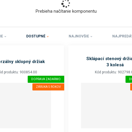
o
k
Prebieha načítanie komponentu
a
t
e
g
IE
DOSTUPNÉ
NAJNOVŠIE
NAJPREDÁ
ó
r
i
Sklápací stenový drži
rzálny sklopný držiak
u
3 kolesá
.
ód produktu: 900854.00
Kód produktu: 902798.
DOPRAVA ZADARMO
D
ZÁRUKA 5 ROKOV