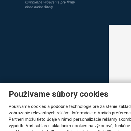
kompletné vybavenie
pre firmy
obce alebo školy
Používame súbory cookies
Používame cookies a podobné technológie pre zaistenie základ
zobrazenie relevantných reklám. Informácie o Vašich preferenc
Partneri môžu tieto údaje v rámci personalizácie reklamy skombin
vyjadríte Váš súhlas s ukladaním cookies na výkonové, funkčné