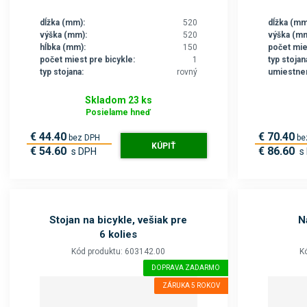
dĺžka (mm):
520
dĺžka (mm
výška (mm):
520
výška (mm
hĺbka (mm):
150
počet mie
počet miest pre bicykle:
1
typ stojan
typ stojana:
rovný
umiestnen
Skladom 23 ks
Posielame hneď
€ 44.40
€ 70.40
bez DPH
be
KÚPIŤ
€ 54.60
€ 86.60
s DPH
s
Stojan na bicykle, vešiak pre
N
6 kolies
Kód produktu: 603142.00
K
DOPRAVA ZADARMO
ZÁRUKA 5 ROKOV