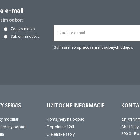
a e-mail
osím odbor:
Zdravotníctvo
Súkromná osoba
Súhlasím so
spracovaním osobných údajov
.
Y SERVIS
UŽITOČNÉ INFORMÁCIE
KONTAK
ký mobiliár
Kontajnery na odpad
AB-STORE 
triedený odpad
Popolnice 120l
Choťánky
290 01 Po
dlá
Dielenské stoly