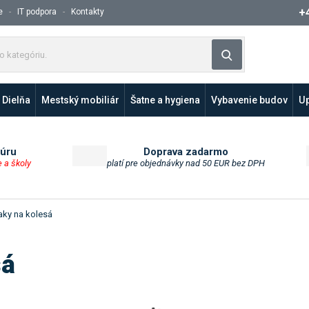
+
e
IT podpora
Kontakty
Z
Vyhľadávanie
a
d
a
Dielňa
Mestský mobiliár
Šatne a hygiena
Vybavenie budov
Up
j
t
e
p
túru
Doprava zadarmo
e a školy
platí pre objednávky nad 50 EUR bez DPH
r
o
d
u
aky na kolesá
k
t
sá
a
l
e
b