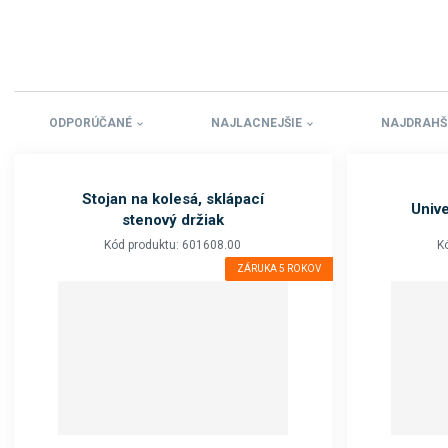
ODPORÚČANÉ
NAJLACNEJŠIE
NAJDRAHŠ
Stojan na kolesá, sklápací
Unive
stenový držiak
Kód produktu: 601608.00
K
ZÁRUKA 5 ROKOV