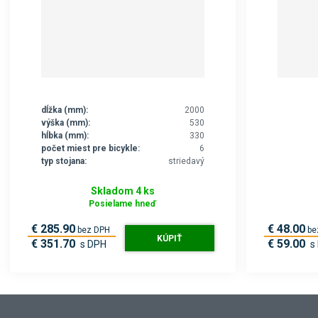
dĺžka (mm):
2000
výška (mm):
530
hĺbka (mm):
330
počet miest pre bicykle:
6
typ stojana:
striedavý
Skladom 4 ks
Posielame hneď
€ 285.90
€ 48.00
bez DPH
be
KÚPIŤ
€ 351.70
€ 59.00
s DPH
s