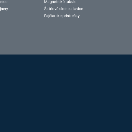
lnice
Magnetické tabule
jnery
Šatňové skrine a lavice
Fajčiarske prístrešky
Alba
Kovos
Jansen
Toyota
Procity