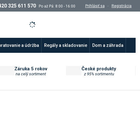
420 325 611 570
Prihlásiť sa
Registrácia
Po až Pá: 8:00 - 16:00
ratovanie a údržba
Regály a skladovanie
Dom a záhrada
Záruka 5 rokov
České produkty
na celý sortiment
z 95% sortimentu