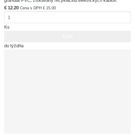
granulát PVC, získavaný recykláciou elektrických káblov.
€ 12.20
Cena s DPH € 15.00
Ks
Kúpiť
do týždňa